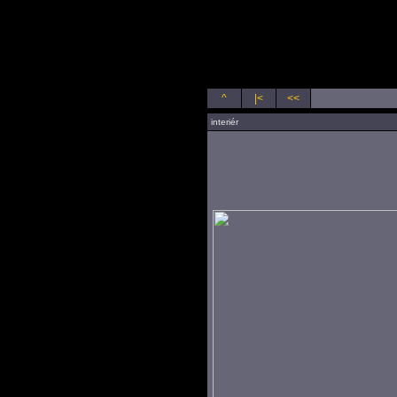
exteriéry, interiéry
^
|<
<<
interiér