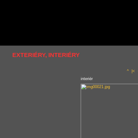
EXTERIÉRY, INTERIÉRY
^
|<
interiér