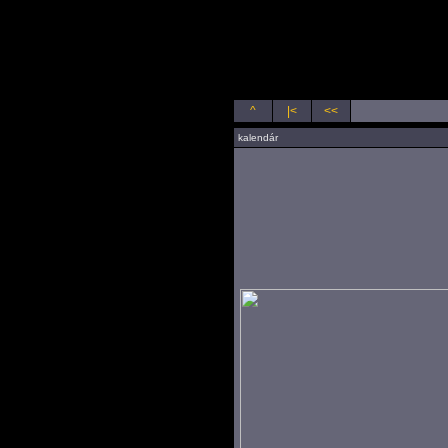
kalendáre
^
|<
<<
kalendár