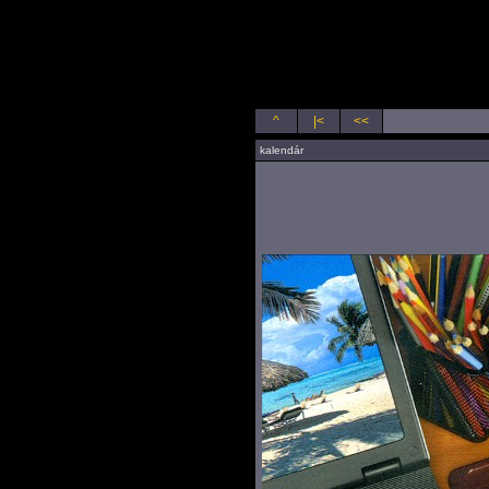
kalendáre
^
|<
<<
kalendár