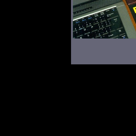
© Jozef LOMNICKÝ Použitie fotografií z tejto 