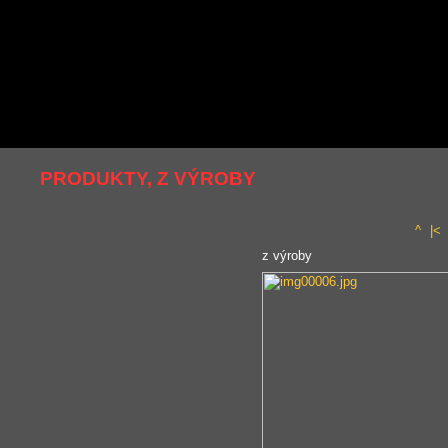
PRODUKTY, Z VÝROBY
^
|<
z výroby