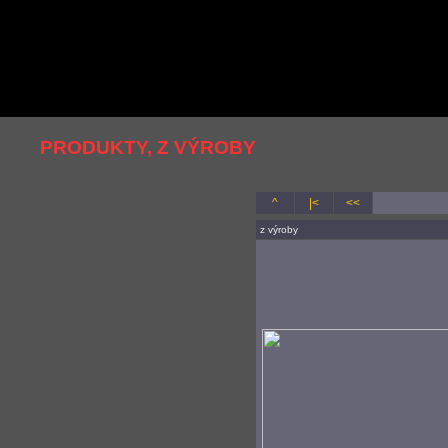
PRODUKTY, Z VÝROBY
^
|<
<<
z výroby