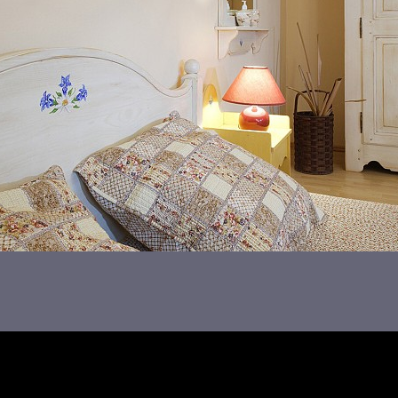
žitie fotografií z tejto stránky bez súhlasu autora je poruše