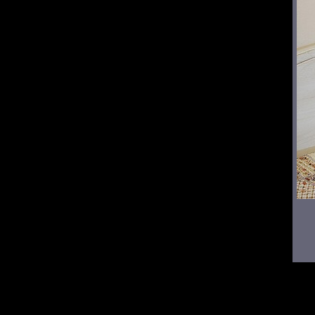
© Jozef LOMNICKÝ Pou