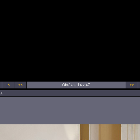
 z výroby
|<
<<
Obrázok 14 z 47
>>
ok