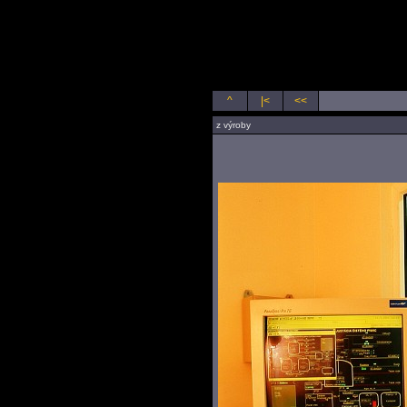
produkty, z výroby
^
|<
<<
z výroby