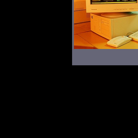
© Jozef LOMNICKÝ Použitie fotografií z tejto 