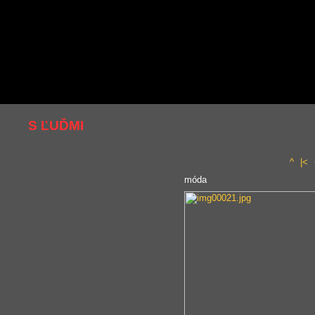
S ĽUĎMI
^
|<
móda