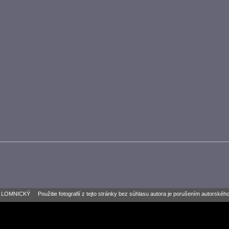
 LOMNICKÝ Použitie fotografií z tejto stránky bez súhlasu autora je porušením autorskéh