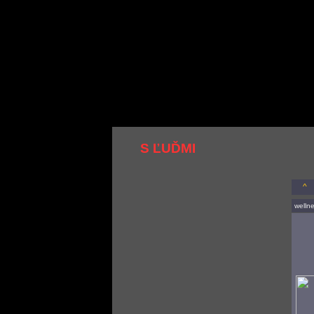
S ĽUĎMI
^
welln