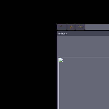
s ľuďmi
^
|<
<<
wellness